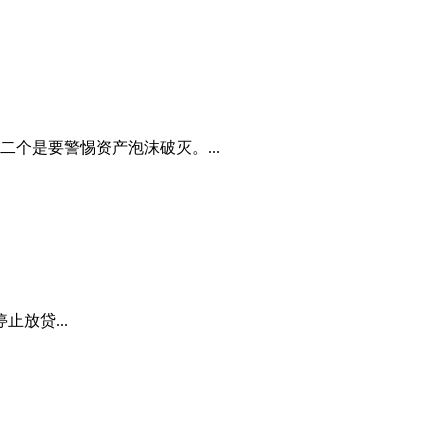
个是要警惕资产泡沫破灭。...
放贷...