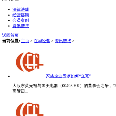
法律法规
经营咨询
会员案例
资讯链接
返回首页
当前位置:
主页
>
在华经营
>
资讯链接
>
家族企业应该如何“立宪”
大股东黄光裕与国美电器（00493.HK）的董事会之
高管团...