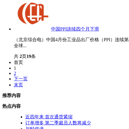
中国PPI连续四个月下滑
（北京综合电）中国4月份工业品出厂价格（PPI）连续第
全球...
共
2
页
19
条
首页
1
2
下一页
末页
推荐内容
热点内容
近四年来 首次通货紧缩
订单增多 第二季裁员人数将减少
与时俱进